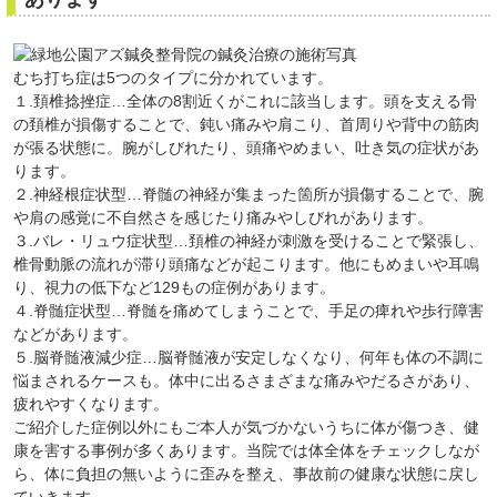
むち打ち症は5つのタイプに分かれています。
１.頚椎捻挫症…全体の8割近くがこれに該当します。頭を支える骨
の頚椎が損傷することで、鈍い痛みや肩こり、首周りや背中の筋肉
が張る状態に。腕がしびれたり、頭痛やめまい、吐き気の症状があ
ります。
２.神経根症状型…脊髄の神経が集まった箇所が損傷することで、腕
や肩の感覚に不自然さを感じたり痛みやしびれがあります。
３.バレ・リュウ症状型…頚椎の神経が刺激を受けることで緊張し、
椎骨動脈の流れが滞り頭痛などが起こります。他にもめまいや耳鳴
り、視力の低下など129もの症例があります。
４.脊髄症状型…脊髄を痛めてしまうことで、手足の痺れや歩行障害
などがあります。
５.脳脊髄液減少症…脳脊髄液が安定しなくなり、何年も体の不調に
悩まされるケースも。体中に出るさまざまな痛みやだるさがあり、
疲れやすくなります。
ご紹介した症例以外にもご本人が気づかないうちに体が傷つき、健
康を害する事例が多くあります。当院では体全体をチェックしなが
ら、体に負担の無いように歪みを整え、事故前の健康な状態に戻し