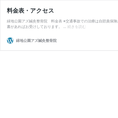
料金表・アクセス
緑地公園アズ鍼灸整骨院 料金表 ※交通事故での治療は自賠責保
料
書があればお受けしております。 …
続きを読む
金
表・
緑地公園アズ鍼灸整骨院
ア
ク
セ
ス